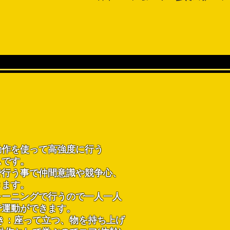
？
動作を使って高強度に行う
ムです。
で行う事で仲間意識や競争心、
きます。
レーニングで行うので一人一人
で運動ができます。
き：座って立つ、物を持ち上げ