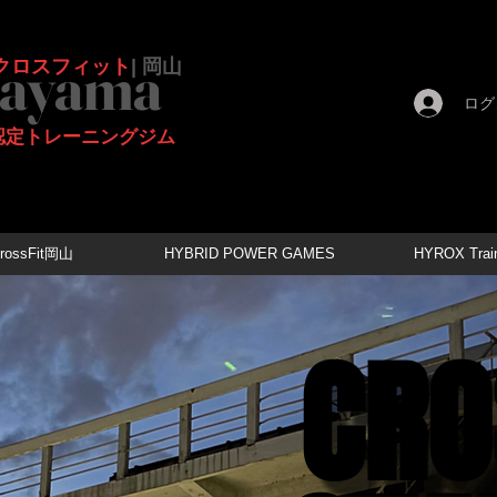
ayama
クロスフィット
| 岡山
ログ
式認定トレーニングジム
rossFit岡山
HYBRID POWER GAMES
HYROX Train
CRO
CRO