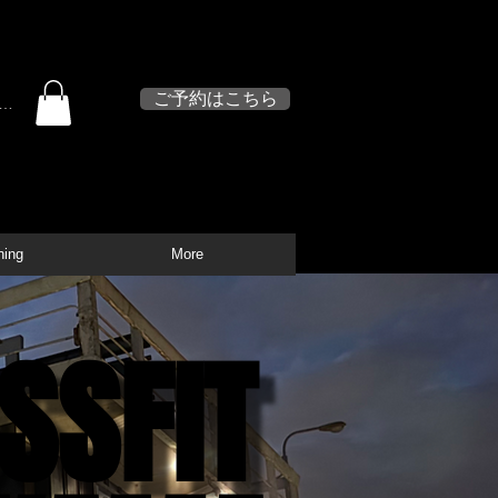
体験見学・予約受付中
ご予約はこちら
イン
ing
More
SSFIT
SSFIT