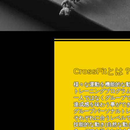
CrossFitとは
様々な運動を機能的な
トレーニングプログラ
一人ではなくグループ
達成感を味わう事がで
グループパーソナルト
それぞれに合うレベル
技能的な動き(自然な動