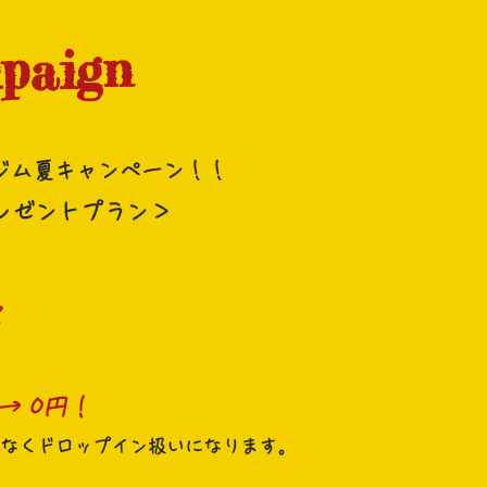
paign
ジム夏
キャンペーン！！
レゼントプラン＞
定
→ 0円！
なくドロップイン扱いになります。