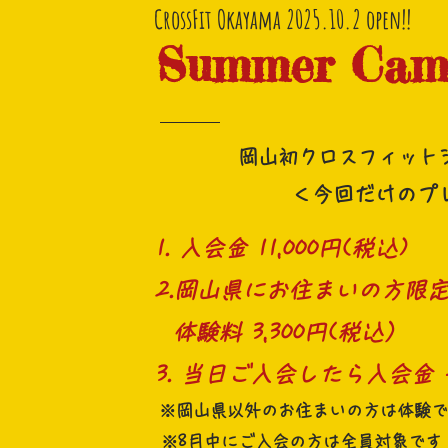
CrossFit Okayama 2025.10.2 open!!
Summer Cam
岡山初クロスフィット
＜今回だけのプ
1. 入会金 11,000円(税込)
2.岡山県にお住まいの方限
体験料 3,300円(税込）
3. 当日ご入会したら入会金
※岡山県以外のお住まいの方は体験で
※8月中にご入会の方は全員対象です