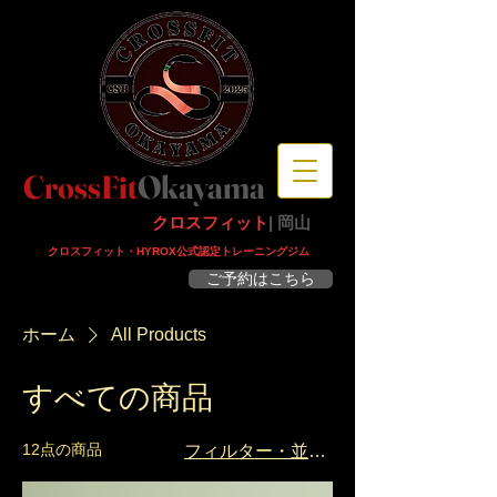
CrossFit
Okayama
クロスフィット
| 岡山
​クロスフィット・HYROX公式認定トレーニングジム
ご予約はこちら
体験見学・予約受付中
ホーム
All Products
すべての商品
12点の商品
フィルター・並び替え